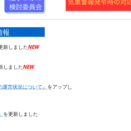
情報
更新しました
NEW
新しました
NEW
動の運営状況について
』
を
アップ
し
』
を更新しました