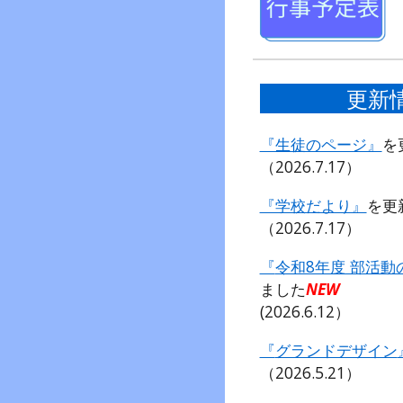
更新
『生徒のページ』
を
（2026.7.
17
）
『学校だより』
を更
（2026.
7
.
17
）
『
令和8年度 部活
ました
NEW
(
2026.
6
.12）
『
グランドデザイン
（2026.
5
.21）