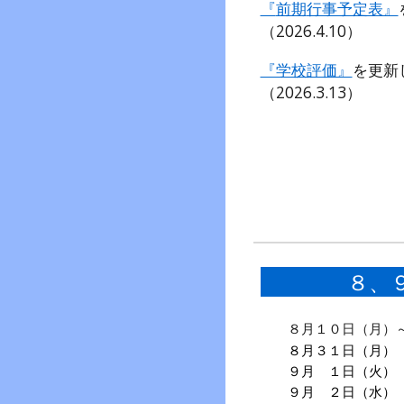
『
前期
行事予定表』
（202
6
.
4
.
10
）
『学校評価』
を更新
（202
6
.
3
.
13
）
８、
８月１０日（月）
８月３１日（月）
９月 １日（火）
９月 ２日（水）