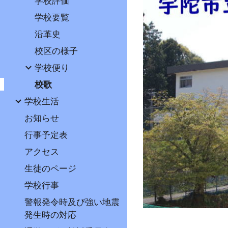
学校評価
学校要覧
沿革史
校区の様子
学校便り
校歌
学校生活
お知らせ
行事予定表
アクセス
生徒のページ
学校行事
警報発令時及び強い地震
発生時の対応