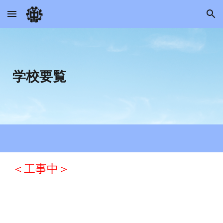
Skip to main content
Skip to navigation
学校
要覧
＜
工事中
＞