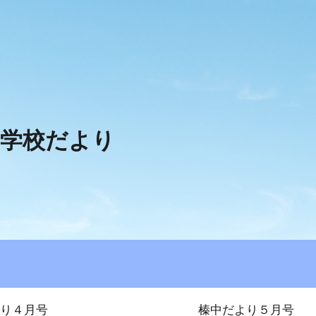
ip to main content
Skip to navigat
｜学校
だよ
り
より４月号
榛中だより５月号