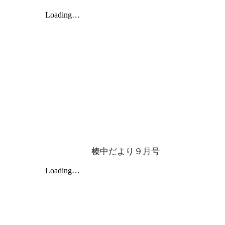
榛中だより
９
月号