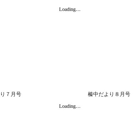
より７月号
榛中だより８月号