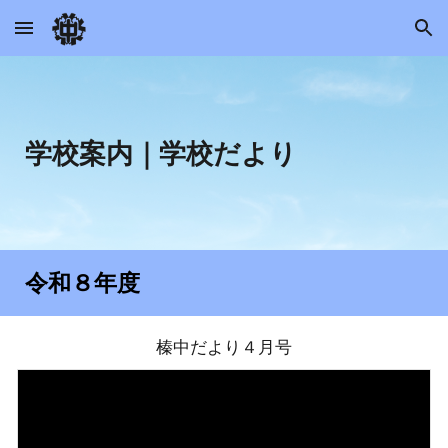
Skip to main content
Skip to navigation
学校案内
｜学校だより
令和
８
年度
榛中だより４月号